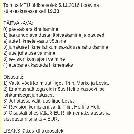
Toimus MTÜ üldkoosolek
5.12.
2016 Lootvina
külakeskusesse kell
19.30
PÄEVAKAVA:
0) päevakorra kinnitamine
1) laekunud avalduste läbivaatamine ja otsused
a) uute liikmete vastu võtmine
b) juhatuse liikme lahkumisavalduse rahuldamine
2) uue juhatuse valimine
3) revisjonikomisjoni valmine
4) ettepanek kaotada liikmemaks
Otsustati:
1) Vastu võeti kolm uut liiget: Triin, Marko ja Levia.
2) Enamushäältega oldi nõus Heli omasoovilise
lahkumisega juhatusest.
3) Juhatusse valiti uus liige Levia.
4) Revisjonikomisjoni valiti: Triin, Heili ja Heli.
5) Otsustati alles jätta 8 EUR liikmemaks aastas ja
sisseastumismaks 4 EUR.
LISAKS jätkus külakoosolek: