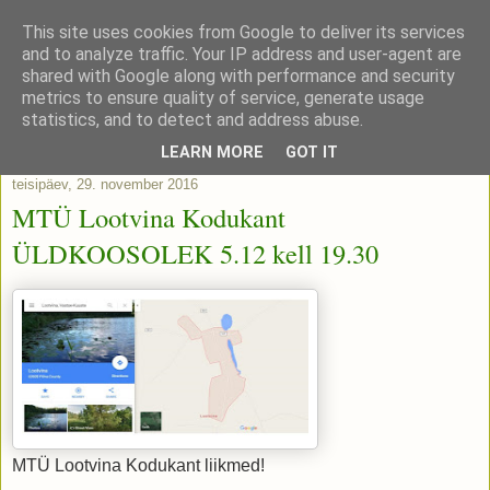
This site uses cookies from Google to deliver its services
and to analyze traffic. Your IP address and user-agent are
shared with Google along with performance and security
metrics to ensure quality of service, generate usage
statistics, and to detect and address abuse.
▼
LEARN MORE
GOT IT
teisipäev, 29. november 2016
MTÜ Lootvina Kodukant
ÜLDKOOSOLEK 5.12 kell 19.30
MTÜ Lootvina Kodukant liikmed!