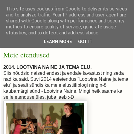
This site uses cookies from Google to deliver its services
and to analyze traffic. Your IP address and user-agent are
shared with Google along with performance and security
metrics to ensure quality of service, generate usage
statistics, and to detect and address abuse.
▼
LEARN MORE
GOT IT
Meie etendused
2014. LOOTVINA NAINE JA TEMA ELU.
Siis nõudsid naised endast ja endale lavastust ning seda
nad ka said. Suvi 2014 esietendus "Lootvina Naine ja tema
elu" ja sealt sündis ka meie elustiiliblogi ning n-ö
kaubamärgi sünd - Lootvina Naine. Mingi hetk saame ka
selle etenduse üles, juba laeb :-D