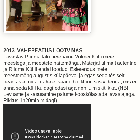
2013. VAHEPEATUS LOOTVINAS.
Lavastas Riidma talu perenaine Volmer Külli meie
meestega ja meestele näitemängu. Materjal ülimalt autentne
ja Riidma Küllil endal loodud. Esietendus meie
meestemäng augustis külapäeval ja egas seda tõsiselt
head asja mujal näha ei saadudki. Nüüd siis videona, mis ei
anna seda küll kuidagi edasi aga noh.....miskit ikka. (NB!
Levitame ja kasutamine palume kooskõlastada lavastajaga.
Pikkus 1h20min midagi).