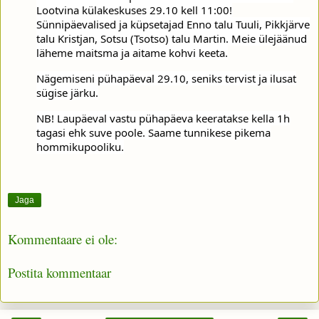
Lootvina külakeskuses 29.10 kell 11:00!
Sünnipäevalised ja küpsetajad Enno talu Tuuli,
Pikkjärve
talu Kristjan, Sotsu (Tsotso) talu Martin. Meie ülejäänud
läheme maitsma ja aitame kohvi keeta.
Nägemiseni pühapäeval 29.10, seniks tervist ja ilusat
sügise järku.
NB! Laupäeval vastu pühapäeva keeratakse kella 1h
tagasi ehk suve poole. Saame tunnikese pikema
hommikupooliku.
Jaga
Kommentaare ei ole:
Postita kommentaar