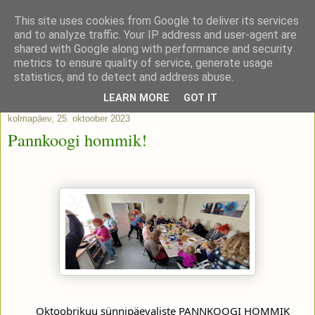
This site uses cookies from Google to deliver its services
and to analyze traffic. Your IP address and user-agent are
shared with Google along with performance and security
metrics to ensure quality of service, generate usage
statistics, and to detect and address abuse.
▼
LEARN MORE
GOT IT
kolmapäev, 25. oktoober 2023
Pannkoogi hommik!
Oktoobrikuu sünnipäevaliste PANNKOOGI HOMMIK