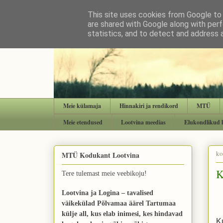
This site uses cookies from Google to d
are shared with Google along with perf
statistics, and to detect and address 
Meie külamaja
Hinnakiri ja rendikord
MTÜ
Meie etendused
Lootvina meedias
Elukondlikud 
ko
MTÜ Kodukant Lootvina
K
Tere tulemast meie veebikoju!
Lootvina ja Logina – tavalised
väikekülad Põlvamaa äärel Tartumaa
külje all, kus elab inimesi, kes hindavad
K