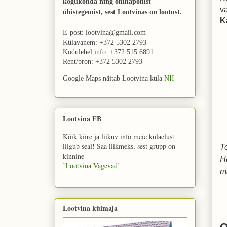
kogukonda ning õhinapõhist
v
ühistegemist, sest Lootvinas on lootust.
K
E-post: lootvina@gmail.com
Külavanem: +372
5302 2793
Kodulehel info: +372 515 6891
Rent/bron: +372 5302 2793
Google Maps näitab Lootvina küla
NII
Lootvina FB
Kõik kiire ja liikuv info meie külaelust
liigub seal! Saa liikmeks, sest grupp on
T
kinnine
H
`Lootvina Vägevad`
ma
Lootvina külmaja
O