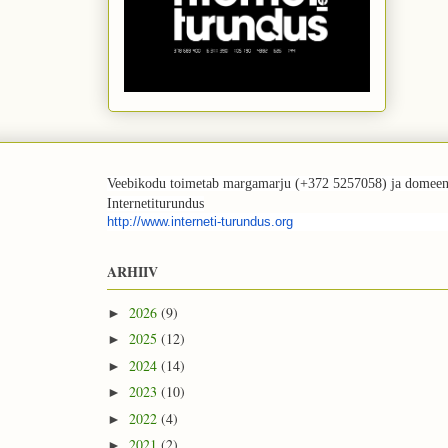
Veebikodu toimetab margamarju (+372 5257058) ja domeen
Internetiturundus
http://www.interneti-turundus.
org
ARHIIV
2026
(9)
►
2025
(12)
►
2024
(14)
►
2023
(10)
►
2022
(4)
►
2021
(2)
►