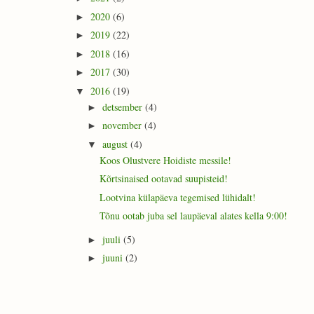
2020
(6)
►
2019
(22)
►
2018
(16)
►
2017
(30)
►
2016
(19)
▼
detsember
(4)
►
november
(4)
►
august
(4)
▼
Koos Olustvere Hoidiste messile!
Kõrtsinaised ootavad suupisteid!
Lootvina külapäeva tegemised lühidalt!
Tõnu ootab juba sel laupäeval alates kella 9:00!
juuli
(5)
►
juuni
(2)
►