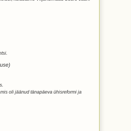
tsi.
tuse)
s.
mis oli jäänud tänapäeva ühisreformi ja