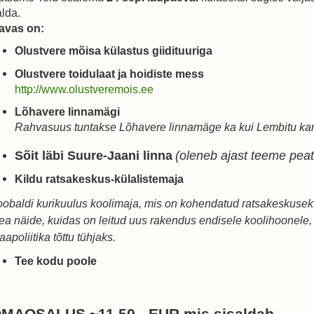
alda.
avas on:
Olustvere mõisa külastus giidituuriga
Olustvere toidulaat ja hoidiste mess
http://www.olustveremois.ee
Lõhavere linnamägi
Rahvasuus tuntakse Lõhavere linnamäge ka kui Lembitu kan
Sõit läbi Suure-Jaani linna
(oleneb ajast teeme pea
Kildu ratsakeskus-külalistemaja
oobaldi kurikuulus koolimaja, mis on kohendatud ratsakeskusek
ea näide, kuidas on leitud uus rakendus endisele koolihoonele, 
apoliitika tõttu tühjaks.
Tee kodu poole
MAOSALUS ~11,50.- EUR mis sisaldab