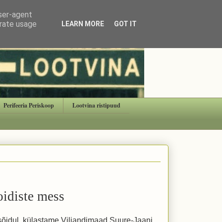
user-agent
erate usage
LEARN MORE
GOT IT
Perifeeria Periskoop
Lootvina ristipuud
oidiste mess
asõidul, külastame Viljandimaad Suure-Jaani