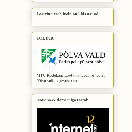
Lootvina veebikodu on külastanud:
TOETAB:
MTÜ Kodukant Lootvina tegemisi toetab
Põlva valla tegevustoetus.
lootvina.ee domeeniga toetab