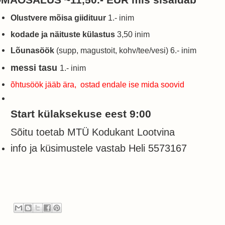
Olustvere mõisa giidituur
1.- inim
kodade ja näituste külastus
3,50 inim
Lõunasöök
(supp, magustoit, kohv/tee/vesi) 6.- inim
messi tasu
1.- inim
õhtusöök jääb ära, ostad endale ise mida soovid
Start külaksekuse eest 9:00
Sõitu toetab MTÜ Kodukant Lootvina
info ja küsimustele vastab Heli 5573167