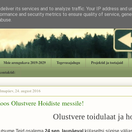
eliver its services and to analyze traffic. Your IP address and 
ormance and security metrics to ensure quality of service, gen
abuse.
Meie arengukava 2019-2029
Tegevusajalugu
Projektid ja toetajaid
kontaktid:
lmapäev, 24. august 2016
oos Olustvere Hoidiste messile!
Olustvere toidulaat ja h
utsume Teid osalema
24 sep. laupäeval
külaseltsi sügise välj